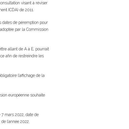
nsultation visant à réviser
ment ICDA) de 2011.
 des dates de péremption pour
 » adoptée par la Commission
ttre allant de A à E, pourrait
ce afin de restreindre les
ligatoire l’affichage de la
ission européenne souhaite
e 7 mars 2022, date de
n de l’année 2022.