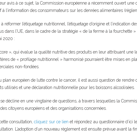
leur avis à ce sujet, la Commission européenne a récemment ouvert une co
if à l’information des consommateurs sur les denrées alimentaires (règle
se à réformer l’étiquetage nutritionnel, l’étiquetage d’origine et l’indication
s dans l’UE, dans le cadre de la stratégie « de la ferme à la fourchette
i 2020 :
score », qui évalue la qualité nutritive des produits en leur attribuant une le
ritères de « profilage nutritionnel » harmonisé pourraient être mises en pla
rciales non-fondées.
plan européen de lutte contre le cancer, il est aussi question de rendre ob
ts utilisés et une déclaration nutritionnelle pour les boissons alcoolisées.
 se décline en une vingtaine de questions, à travers lesquelles la Comm
n des citoyens européens et des organisations concernées.
cette consultation,
cliquez sur ce lien
et répondez au questionnaire d’ici l
ultation. L’adoption d’un nouveau règlement est ensuite prévue avant la fi