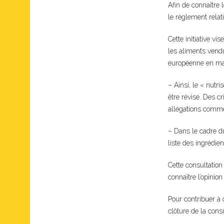
Afin de connaître 
le règlement relat
Cette initiative vi
les aliments vendu
européenne en ma
– Ainsi, le « nutri
être révisé. Des c
allégations comme
– Dans le cadre du 
liste des ingrédien
Cette consultation
connaître l’opinio
Pour contribuer à 
clôture de la cons