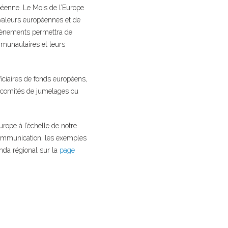
péenne. Le Mois de l’Europe
 valeurs européennes et de
’évènements permettra de
mmunautaires et leurs
ficiaires de fonds européens,
es, comités de jumelages ou
urope à l’échelle de notre
e communication, les exemples
enda régional sur la
page