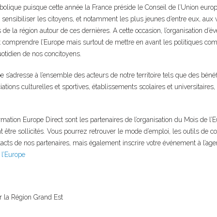
bolique puisque cette année la France préside le Conseil de l’Union euro
 sensibiliser les citoyens, et notamment les plus jeunes d’entre eux, aux
s de la région autour de ces dernières. A cette occasion, l’organisation d
t comprendre l’Europe mais surtout de mettre en avant les politiques co
otidien de nos concitoyens.
e s’adresse à l’ensemble des acteurs de notre territoire tels que des béné
ciations culturelles et sportives, établissements scolaires et universitair
rmation Europe Direct sont les partenaires de l’organisation du Mois de l’E
ent être sollicités. Vous pourrez retrouver le mode d’emploi, les outils d
ntacts de nos partenaires, mais également inscrire votre événement à l’ag
 l’Europe
r la Région Grand Est