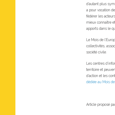
d’autant plus sym
a pour vocation de
fédérer les acteur
mieux connaître e
apports dans le qu
Le Mois de l’Europ
collectivités, asso
société civile.
Les centres d’info
territoire et peuv
d’action et les co
dédiée au Mois de
Article proposé pa