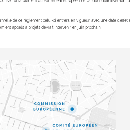
Conseil et la plénière du Parlement européen ne valident définitivement
ormelle de ce règlement celui-ci entrera en vigueur, avec une date d’effet 
iers appels à projets devrait intervenir en juin prochain.