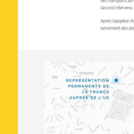
des transports au 
l’accord intervenu.
Après l’adoption f
lancement des prem