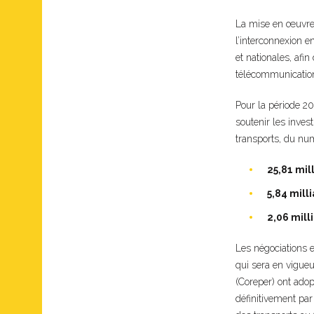
La mise en œuvre 
l’interconnexion e
et nationales, afi
télécommunications
Pour la période 20
soutenir les inve
transports, du num
25,81 mil
5,84 mill
2,06 mill
Les négociations 
qui sera en vigueu
(Coreper) ont adop
définitivement par