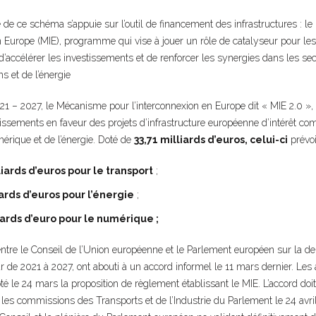
de ce schéma s’appuie sur l’outil de financement des infrastructures : 
n Europe (MIE), programme qui vise à jouer un rôle de catalyseur pour le
n d’accélérer les investissements et de renforcer les synergies dans les se
 et de l’énergie
21 – 2027, le Mécanisme pour l’interconnexion en Europe dit « MIE 2.0 », 
stissements en faveur des projets d’infrastructure européenne d’intérêt
érique et de l’énergie. Doté de
33,71 milliards d’euros, celui-ci
prévoi
liards d’euros pour le transport
;
iards d’euros pour l’énergie
;
iards d’euro pour le numérique ;
entre le Conseil de l’Union européenne et le Parlement européen sur la d
r de 2021 à 2027, ont abouti à un accord informel le 11 mars dernier. Le
té le 24 mars la proposition de règlement établissant le MIE. L’accord doi
 les commissions des Transports et de l’Industrie du Parlement le 24 avril