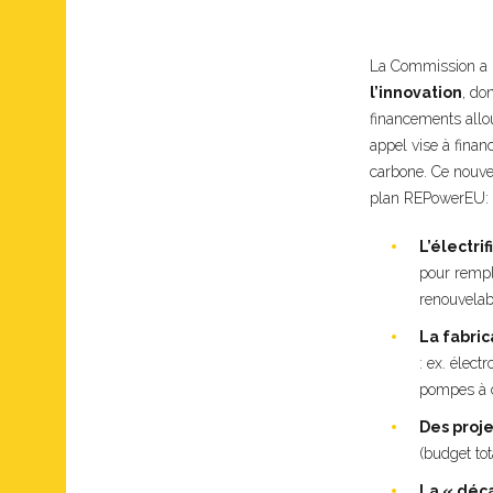
La Commission a 
l’innovation
, do
financements allou
appel vise à finan
carbone. Ce nouve
plan REPowerEU:
L’électri
pour rempla
renouvelabl
La fabric
: ex. élec
pompes à c
Des proje
(budget to
La « déc