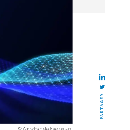
PARTAGER
© An-kyl-o - stock.adobe.com