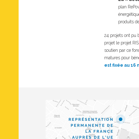
plan RePow
énergétique
produits de
24 projets ont pu 
projet le projet RI
soutien par ce fo
matures pour béné
est fixée au 16