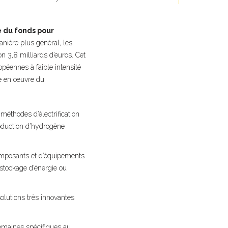
e du fonds pour
anière plus général, les
n 3,8 milliards d’euros. Cet
opéennes à faible intensité
se en œuvre du
méthodes d’électrification
production d’hydrogène
omposants et d’équipements
 stockage d’énergie ou
solutions très innovantes
domaines spécifiques au