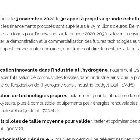
lancé le
3 novembre 2022
le
3e appel à projets à grande échell
nt les financements proposés sont supérieurs à 7,5 millions d’euros. De m
és au fonds pour l’innovation sur la période 2020-2030 s’élèvent à enviro
cer la démonstration et la commercialisation des futures technologies eur
l appel couvre quatre domaines, dont trois sont directement liés à la mi
fication innovante dans l’industrie et l’hydrogène
, notamment les 
cer l’utilisation de combustibles fossiles dans l’industrie, ainsi que la 
e ou l’application de l’hydrogène dans l’industrie (budget total : 1Md€)
ation de technologies propres
, notamment pour la fabrication de c
trolyseurs, piles à combustible, équipements pour énergies renouvelables,
haleur (budget total : 700M€).
ts pilotes de taille moyenne pour valider
, tester et optimiser des 
tal : 300M€).
arbonisation générale »
, pour les projets qui ne relèvent pas des 3 