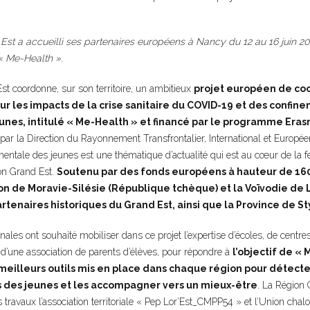
st a accueilli ses partenaires européens à Nancy du 12 au 16 juin 20
« Me-Health ».
t coordonne, sur son territoire, un ambitieux
projet européen de co
ur les impacts de la crise sanitaire du COVID-19 et des confine
nes, intitulé « Me-Health » et financé par le programme Eras
par la Direction du Rayonnement Transfrontalier, International et Européen 
entale des jeunes est une thématique d’actualité qui est au cœur de la fe
on Grand Est.
Soutenu par des fonds européens à hauteur de 160 
on de Moravie-Silésie (République tchèque) et la Voïvodie de 
rtenaires historiques du Grand Est, ainsi que la Province de Sty
onales ont souhaité mobiliser dans ce projet l’expertise d’écoles, de centr
d’une association de parents d’élèves, pour répondre à
l’objectif de « 
s meilleurs outils mis en place dans chaque région pour détecte
 des jeunes et les accompagner vers un mieux-être
. La Région 
 travaux l’association territoriale « Pep Lor’Est_CMPP54 » et l’Union chalo