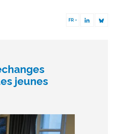
FR
'échanges
des jeunes