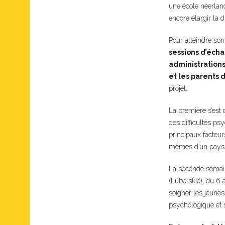
une école néerland
encore élargir la 
Pour atteindre son
sessions d’écha
administrations
et les parents 
projet.
La première s’est 
des difficultés ps
principaux facteur
mêmes d’un pays à 
La seconde semain
(Lubelskie), du 6
soigner les jeunes 
psychologique et s