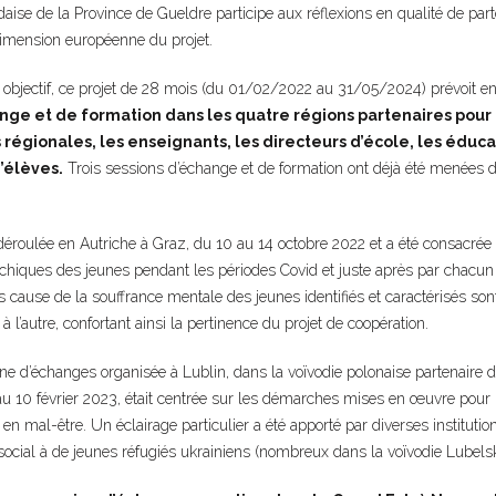
aise de la Province de Gueldre participe aux réflexions en qualité de parte
dimension européenne du projet.
 objectif, ce projet de 28 mois (du 01/02/2022 au 31/05/2024) prévoit en p
nge et de formation dans les quatre régions partenaires pour
 régionales, les enseignants, les directeurs d’école, les éduc
d’élèves.
Trois sessions d’échange et de formation ont déjà été menées 
déroulée en Autriche à Graz, du 10 au 14 octobre 2022 et a été consacrée 
ychiques des jeunes pendant les périodes Covid et juste après par chacun
s cause de la souffrance mentale des jeunes identifiés et caractérisés so
l’autre, confortant ainsi la pertinence du projet de coopération.
e d’échanges organisée à Lublin, dans la voïvodie polonaise partenaire 
 au 10 février 2023, était centrée sur les démarches mises en œuvre pou
en mal-être. Un éclairage particulier a été apporté par diverses institutio
ocial à de jeunes réfugiés ukrainiens (nombreux dans la voïvodie Lubelskie