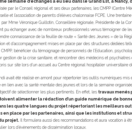
ème semaine d’échanges a eu lieu dans le Grand Est, à Nancy, du
nisée par le Conseil régional et ses deux partenaires, les CMPP (
Centre Mé
lle et l’association de parents d’élèves chalonnaise FCPE. Une trentaine 
 par Mme Véronique Guillotin, Conseillère régionale, Présidente de la Com
 ont pu échanger avec de nombreux professionnels venus témoigner de leur
dre connaissance de la feuille de route « Santé des Jeunes » de la Régi
tion et d’accompagnement mises en place par des structures dédiées tel
 CMPP, bénéficier du témoignage de personnels de l’Education, psycholog
eur gestion de la crise sanitaire, et rencontrer des médecins et psychiatre
ris sur site lors d’un accueil au Centre régional hospitalier universitaire
ndi avait été réalisé en amont pour répertorier les outils numériques mi
en lien avec la santé mentale des jeunes et lors de la semaine organisée
bjectif de sélectionner les plus pertinents. En effet, les
travaux menés p
doivent alimenter la rédaction d’un guide numérique de bonne
ns les quatre langues du projet répertoriant les meilleurs outi
 en place par les partenaires, ainsi que les institutions et str
u projet.
Il formulera aussi des recommandations et aura vocation à êtr
ulier lors d’évènements de dissémination locaux.