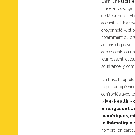
Enfin, une
troisi
Elle était co-orga
de Meurthe-et-Mose
accueillis à Nancy
citoyenneté », et
notamment pu pren
actions de préven
adolescents ou un
leur ressenti et l
souffrance, y comp
Un travail approfo
région européenne 
confrontés avec l’o
« Me-Health » 
en anglais et da
numériques, mis
la thématique d
nombre, en partic