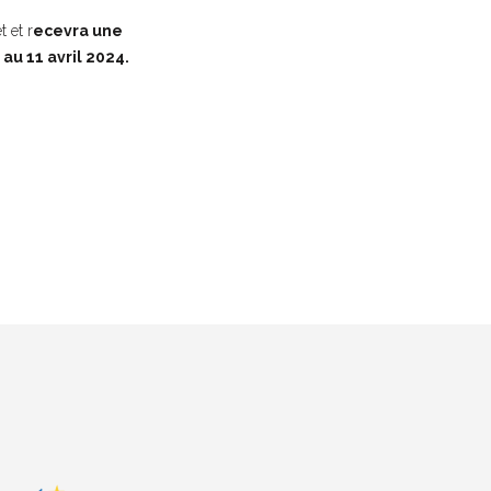
t et r
ecevra une
au 11 avril 2024.