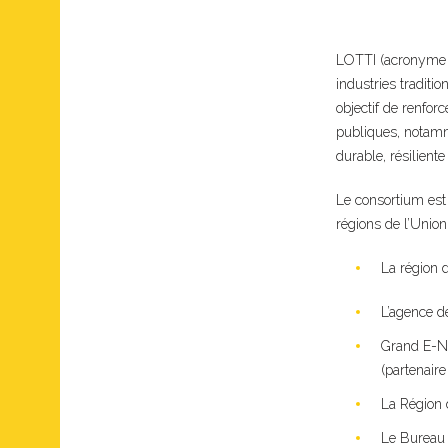
LOTTI (acronyme de
industries traditi
objectif de renfor
publiques, notamme
durable, résiliente 
Le consortium est 
régions de l’Unio
La région d
L’agence d
Grand E-No
(partenaire
La Région d
Le Bureau 