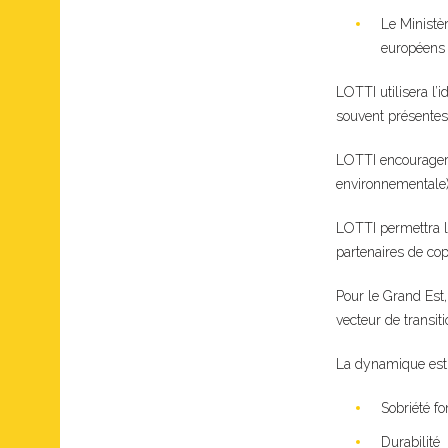
Le Ministè
européens
LOTTI utilisera l’
souvent présentes
LOTTI encouragera 
environnementale) 
LOTTI permettra le
partenaires de copi
Pour le Grand Est,
vecteur de transiti
La dynamique est c
Sobriété fo
Durabilité