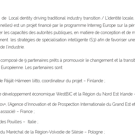
 Local dentity driving traditional industry transition / L’identité locale,
onnelles) est un projet financé par le programme Interreg Europe sur la pé
cer les capacités des autorités publiques, en matière de conception et de
nt les stratégies de spécialisation intelligente (S3) afin de favoriser une
de l’industrie.
composé de 9 partenaires prêts à promouvoir le changement et la transiti
n Européenne. Les partenaires sont
e Päijät-Hämeen liitto, coordinateur du projet – Finlande ;
e développement économique WestBIC et la Région du Nord Est Irlande – 
v+, l’Agence d’Innovation et de Prospection Internationale du Grand Est e
 associé) – France ;
es Pouilles – Italie ;
du Maréchal de la Région-Voïvodie de Silésie – Pologne ;