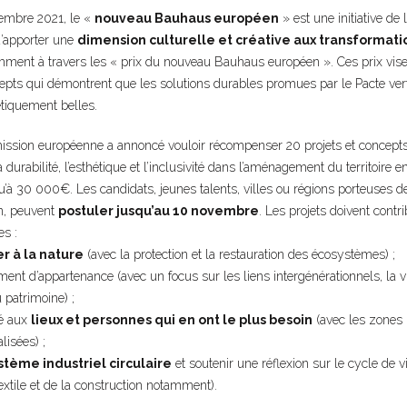
embre 2021, le «
nouveau Bauhaus européen
» est une initiative d
 d’apporter une
dimension culturelle et créative aux transformati
mment à travers les « prix du nouveau Bauhaus européen ». Ces prix vis
cepts qui démontrent que les solutions durables promues par le Pacte ver
étiquement belles.
ission européenne a annoncé vouloir récompenser 20 projets et concepts
 durabilité, l’esthétique et l’inclusivité dans l’aménagement du territoire e
u’à 30 000€. Les candidats, jeunes talents, villes ou régions porteuses d
n, peuvent
postuler jusqu’au 10 novembre
. Les projets doivent contr
es :
r à la nature
(avec la protection et la restauration des écosystèmes) ;
ment d’appartenance (avec un focus sur les liens intergénérationnels, la 
 patrimoine) ;
té aux
lieux et personnes qui en ont le plus besoin
(avec les zones 
lisées) ;
tème industriel circulaire
et soutenir une réflexion sur le cycle de v
xtile et de la construction notamment).