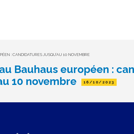
ÉEN : CANDIDATURES JUSQU’AU 10 NOVEMBRE
u Bauhaus européen : can
'au 10 novembre
16/10/2023