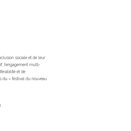
clusion sociale et de leur
tif, l’engagement multi-
férabilité et de
s du « festival du nouveau
)