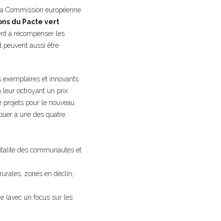
e la Commission européenne
ons du Pacte vert
ent à récompenser les
t peuvent aussi être
 exemplaires et innovants
n leur octroyant un prix
e projets pour le nouveau
ibuer à une des quatre
vitalité des communautés et
rurales, zones en déclin,
ie (avec un focus sur les