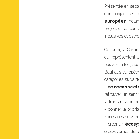
Présentée en sept
dont l’objectif est
européen
, nota
projets et les con
inclusives et esth
Ce lundi, la Comm
qui représentent la
pouvant aller jusq
Bauhaus europée
catégories suivant
–
se reconnecte
retrouver un senti
la transmission du
– donner la priori
zones désindustria
– créer un
écosys
écosystèmes du te