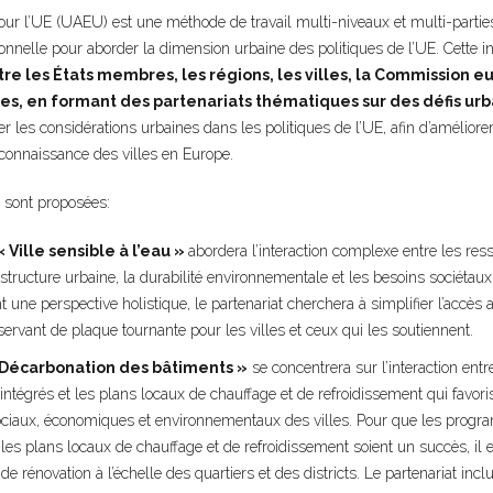
ur l’UE (UAEU) est une méthode de travail multi-niveaux et multi-partie
tionnelle pour aborder la dimension urbaine des politiques de l’UE. Cette in
re les États membres, les régions, les villes, la Commission 
es, en formant des partenariats thématiques sur des défis urb
er les considérations urbaines dans les politiques de l’UE, afin d’améliorer
connaissance des villes en Europe.
 sont proposées:
« Ville sensible à l’eau »
abordera l’interaction complexe entre les ress
frastructure urbaine, la durabilité environnementale et les besoins sociéta
 une perspective holistique, le partenariat cherchera à simplifier l’accès 
 servant de plaque tournante pour les villes et ceux qui les soutiennent.
 Décarbonation des bâtiments »
se concentrera sur l’interaction en
intégrés et les plans locaux de chauffage et de refroidissement qui favoris
sociaux, économiques et environnementaux des villes. Pour que les prog
 les plans locaux de chauffage et de refroidissement soient un succès, il e
e rénovation à l’échelle des quartiers et des districts. Le partenariat incl