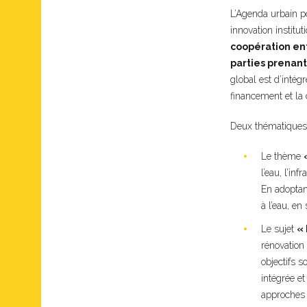
L’Agenda urbain po
innovation institu
coopération ent
parties prenant
global est d’intégr
financement et la 
Deux thématiques
Le thème
l’eau, l’in
En adoptant
à l’eau, en
Le sujet
«
rénovation 
objectifs 
intégrée et
approches d