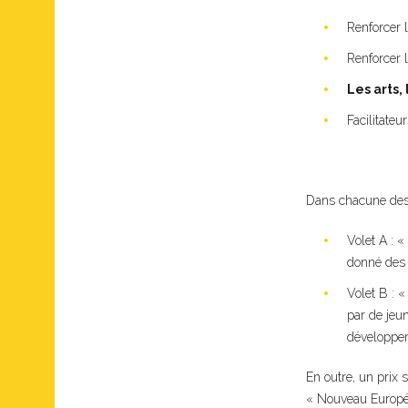
Renforcer 
Renforcer 
Les arts,
Facilitateu
Dans chacune des q
Volet A : «
donné des r
Volet B : 
par de jeu
développem
En outre, un prix 
« Nouveau Europée