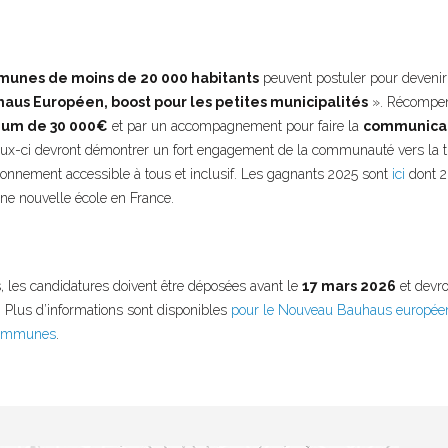
unes de moins de 20 000 habitants
peuvent postuler pour devenir
us Européen, boost pour les petites municipalités
». Récompen
um de 30 000€
et par un accompagnement pour faire la
communicat
ux-ci devront démontrer un fort engagement de la communauté vers la tra
ronnement accessible à tous et inclusif. Les gagnants 2025 sont
ici
dont 2 
une nouvelle école en France.
, les candidatures doivent être déposées avant le
17 mars 2026
et devro
. Plus d’informations sont disponibles
pour le Nouveau Bauhaus europée
 communes
.