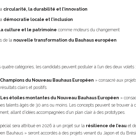
la
circularité, la durabilité et l’innovation
la
démocratie locale et l’inclusion
 la culture et le patrimoine
comme moteurs du changement
rs de la
nouvelle transformation du Bauhaus européen
uatre catégories, les candidats peuvent postuler à l’un des deux volets 
Champions du Nouveau Bauhaus Européen
» consacré aux projets
ésultats clairs et positifs.
«
Les étoiles montantes du Nouveau Bauhaus Européen
» consac
nes talents âgés de 30 ans ou moins. Les concepts peuvent se trouver à d
ent, allant d’idées accompagnées d’un plan clair à des prototypes.
spécial sera attribué en 2026 à un projet sur la
résilience de l’eau
et de
n Bauhaus » seront accordés à des projets venant du Japon et du Brési