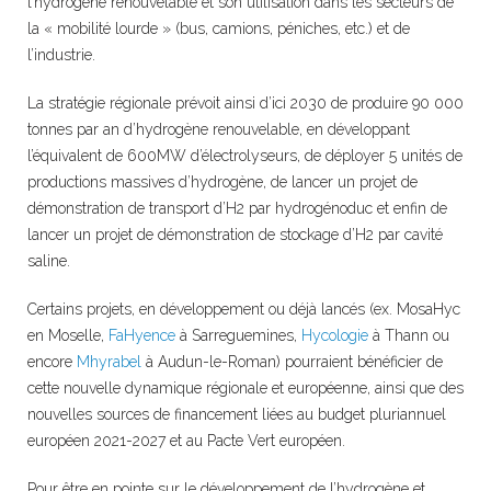
l’hydrogène renouvelable et son utilisation dans les secteurs de
la « mobilité lourde » (bus, camions, péniches, etc.) et de
l’industrie.
La stratégie régionale prévoit ainsi d’ici 2030 de produire 90 000
tonnes par an d’hydrogène renouvelable, en développant
l’équivalent de 600MW d’électrolyseurs, de déployer 5 unités de
productions massives d’hydrogène, de lancer un projet de
démonstration de transport d’H2 par hydrogénoduc et enfin de
lancer un projet de démonstration de stockage d’H2 par cavité
saline.
Certains projets, en développement ou déjà lancés (ex. MosaHyc
en Moselle,
FaHyence
à Sarreguemines,
Hycologie
à Thann ou
encore
Mhyrabel
à Audun-le-Roman) pourraient bénéficier de
cette nouvelle dynamique régionale et européenne, ainsi que des
nouvelles sources de financement liées au budget pluriannuel
européen 2021-2027 et au Pacte Vert européen.
Pour être en pointe sur le développement de l’hydrogène et