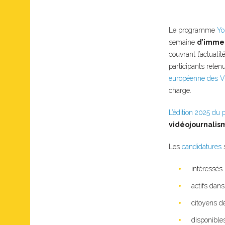
Le programme
Yo
semaine
d’immer
couvrant l’actuali
participants reten
européenne des Vi
charge.
L’édition 2025 d
vidéojournalis
Les
candidatures
s
intéressés 
actifs dans
citoyens d
disponible