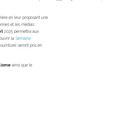
rière en leur proposant une
ennes et les médias
et
2025 permettra aux
uvrir la
Semaine
urriture) seront pris en
lisme
ainsi que le