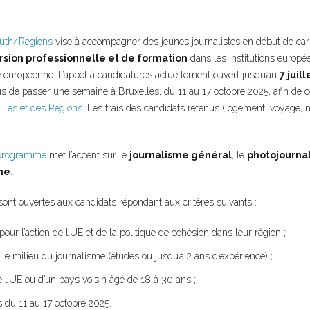
uth4Regions
vise à accompagner des jeunes journalistes en début de car
sion professionnelle et de formation
dans les institutions europé
té européenne. L’appel à candidatures actuellement ouvert jusqu’au
7 juill
us de passer une semaine à Bruxelles, du 11 au 17 octobre 2025, afin de co
lles et des Régions.
Les frais des candidats retenus (logement, voyage, no
u programme
met l’accent sur le
journalisme général
, le
photojourna
me
.
ont ouvertes aux candidats répondant aux critères suivants :
pour l’action de l’UE et de la politique de cohésion dans leur région ;
 le milieu du journalisme (études ou jusqu’à 2 ans d’expérience) ;
e l’UE ou d’un pays voisin âgé de 18 à 30 ans ;
s du 11 au 17 octobre 2025.