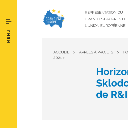
REPRÉSENTATION DU
GRAND EST AUPRÈS DE
L’UNION EUROPÉENNE
MENU
>
>
ACCUEIL
APPELS À PROJETS
HO
2021 »
Horizo
Sklodo
de R&I