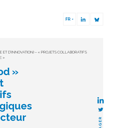
FR
 ET D’INNOVATION) – « PROJETS COLLABORATIFS
E »
od »
t
ifs
ogiques
ecteur