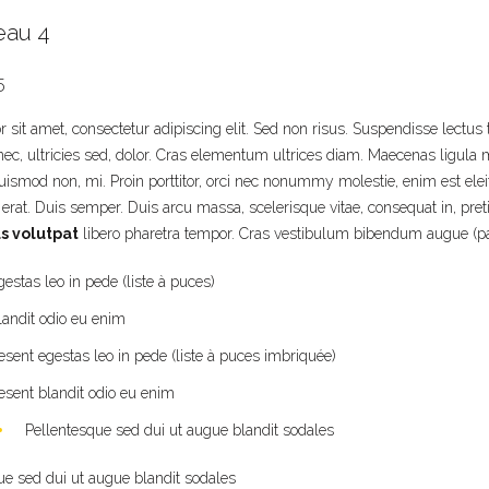
eau 4
5
sit amet, consectetur adipiscing elit. Sed non risus. Suspendisse lectus t
 nec, ultricies sed, dolor. Cras elementum ultrices diam. Maecenas ligula
ismod non, mi. Proin porttitor, orci nec nonummy molestie, enim est el
 erat. Duis semper. Duis arcu massa, scelerisque vitae, consequat in, pre
us volutpat
libero pharetra tempor. Cras vestibulum bibendum augue (p
estas leo in pede (liste à puces)
landit odio eu enim
esent egestas leo in pede (liste à puces imbriquée)
esent blandit odio eu enim
Pellentesque sed dui ut augue blandit sodales
ue sed dui ut augue blandit sodales