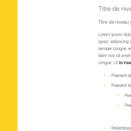
Titre de niv
Titre de niveau 
Lorem ipsum dolor 
(gras), adipiscing
semper congue, eu
diam nisl sit amet
congue. Ut
in ris
Praesent eg
Praesent b
Pra
Pra
Pellentesq