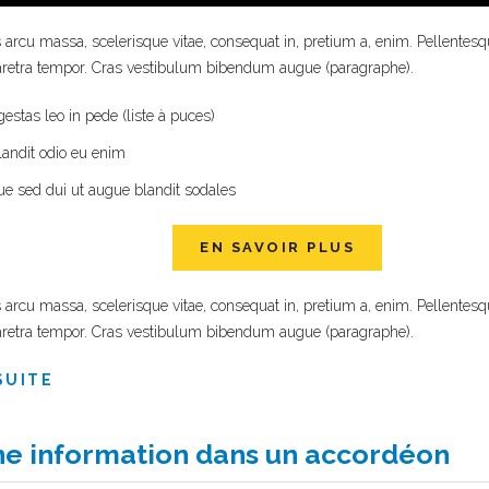
arcu massa, scelerisque vitae, consequat in, pretium a, enim. Pellentesq
haretra tempor. Cras vestibulum bibendum augue (paragraphe).
estas leo in pede (liste à puces)
landit odio eu enim
ue sed dui ut augue blandit sodales
EN SAVOIR PLUS
arcu massa, scelerisque vitae, consequat in, pretium a, enim. Pellentesq
haretra tempor. Cras vestibulum bibendum augue (paragraphe).
SUITE
une information dans un accordéon