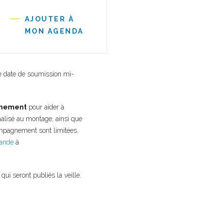
AJOUTER À
MON AGENDA
 date de soumission mi-
gnement
pour aider à
alisé au montage, ainsi que
ompagnement sont limitées.
mande
à
ui seront publiés la veille.