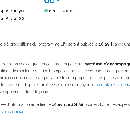
Où ?
04 À 10:30
EN LIGNE
04 À 12:00
els à propositions du programme Life seront publiés le
18 avril
avec une
 Transition écologique français met en place un
système d’accompa
itions de meilleure qualité. Il propose ainsi un accompagnement personn
 mieux comprendre les appels et rédiger la proposition. Les places d’acc
, les porteurs de projets intéressés doivent envoyer
un formulaire de de
veloppement-durable.gouv.fr
ée d’information aura lieu le
19 avril à 10h30
pour expliquer les appels q
y inscrire ici
.