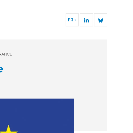
FR
FRANCE
e