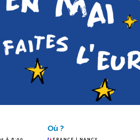
Où ?
05 À 8:00
FRANCE | NANCY