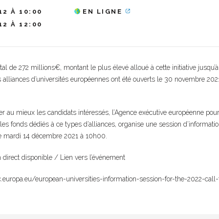
12 À 10:00
EN LIGNE
12 À 12:00
al de 272 millions€, montant le plus élevé alloué à cette initiative jusqu’
 alliances d’universités européennes ont été ouverts le 30 novembre 2021
 au mieux les candidats intéressés, l’Agence exécutive européenne pour l
les fonds dédiés à ce types d’alliances, organise une session d’informati
 le mardi 14 décembre 2021 à 10h00.
direct disponible / Lien vers l’événement
c.europa.eu/european-universities-information-session-for-the-2022-call-