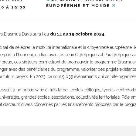
EUROPÉENNE ET MONDE
10 À 19:00
es Erasmus Days aura lieu
du 14 au 19 octobre 2024
.
ncipal de célébrer la mobilité internationale et la citoyenneté européenne, 
e sport à l’honneur, en lien avec les Jeux Olympiques et Paralympiques d
reux, ces six jours permettront de promouvoir le programme Erasmus+ 
er avec des bénéficiaires du programme, valoriser des projets existants 
e futurs projets. En 2023, ce sont 9 635 évènements qui ont été organisé
ssent à un public varié et très large : écoles, collèges, lycées, centres d
niversités, grandes écoles, associations, collectivités territoriales, Pôle e
ant d’acteurs divers concernés par les financements proposés par le pro