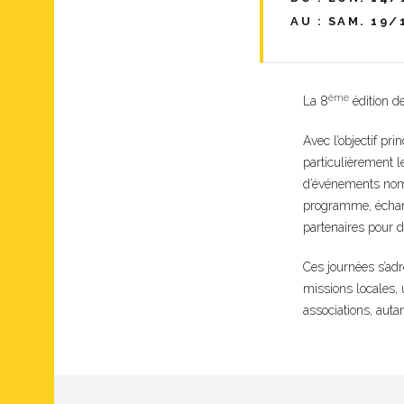
AU : SAM. 19/
ème
La 8
édition d
Avec l’objectif pri
particulièrement l
d’événements nomb
programme, échang
partenaires pour d
Ces journées s’adre
missions locales, u
associations, aut