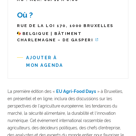
Où ?
RUE DE LA LOI 170, 1000 BRUXELLES
BELGIQUE | BÂTIMENT
CHARLEMAGNE – DE GASPERI
AJOUTER À
MON AGENDA
La première édition des
«
EU Agri-Food Days
»
à
Bruxelles
,
en présentiel et en ligne,
inclura
des
discussions
sur
les
perspectives
de
l
‘
agriculture
européenne
,
les
tendances
du
marché
,
la
sécurité
alimentaire
,
la
durabilité
et
l
‘
innovation
numérique
.
Cet événement international rassemble des
agriculteurs, des décideurs politiques, des chefs d’entreprise,
des analystes et des experts du monde entier pour favoriser le