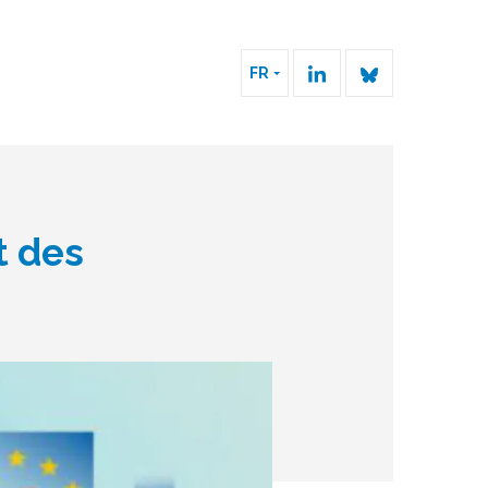
FR
t des