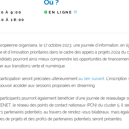
Où ?
10 À 9:00
EN LIGNE
10 À 18:00
péenne organisera, le 17 octobre 2023, une journée d’information, en li
e et d’innovation prioritaires dans le cadre des appels à projets 2024 du cl
andidats pourront ainsi mieux comprendre les opportunités de financeme
er aux transitions verte et numérique.
articipation seront précisées ultérieurement
au lien suivant
. L’inscription
pouvoir accéder aux sessions proposées en streaming.
 participants pourront également bénéficier d’une journée de réseautage su
NET, le réseau des points de contact nationaux (PCN) du cluster 5. Il ser
rs partenaires potentiels, au travers de rendez-vous bilatéraux, mais éga
es de projets et des profils de partenaires potentiels seront présentés.