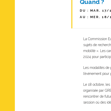
Quand ?
DU : MAR. 17/
AU : MER. 18/
La Commission Euro
sujets de recherch
mobilité ». Les c
2024 pour particip
Les modalités de p
l’événement pour 
Le 18 octobre, les
organisée par GREE
rencontrer de futu
session où des idé