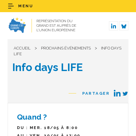
MENU
REPRÉSENTATION DU
GRAND EST AUPRÈS DE
L’UNION EUROPÉENNE
>
>
ACCUEIL
PROCHAINS ÉVÉNEMENTS
INFO DAYS
LIFE
Info days LIFE
PARTAGER
Quand ?
DU : MER. 18/05 À 8:00
AU : VEN. 20/05 À 17:00