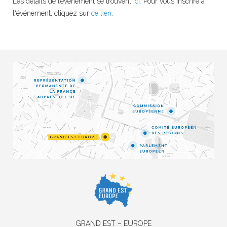
Les détails de l’événement se trouvent
ici.
Pour
vous
inscrire
à
l
‘
événement
,
cliquez
sur
ce lien
.
GRAND EST – EUROPE