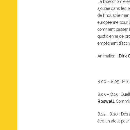
La bioéconomie est
ajoutée dans les 
de l’industrie man
européenne pour la
comment passer à 
quotidienne de pro
empêchent d’accroi
Animation
:
Dirk 
8.00 – 8.05 : Mot
8.05 – 8.15 : Quel
Roswall
, Commiss
8.15 – 8.30 : Des 
être un atout pour