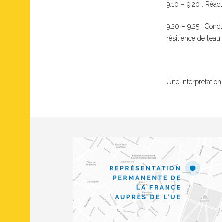
9.10 – 9.20 : Réact
9.20 – 9.25 : Con
résilience de l’eau
Une interprétation