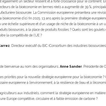
 également un secteur résilient et à forte croissance pour le continent. En
secteurs de la bioéconomie en termes réels a augmenté de 39 %, principa
ufacturière biosourcée. La Commission européenne présentera une révisio
 bioéconomie d’ici fin 2025. 13 ans après la première stratégie européen
une échelle supérieure et d’un usage de niche de la bioéconomie à un us
duits biosourcés, à la place de produits fossiles ? Quels sont les goulets
tre la compétitivité de l’UE ?
Carrez
, Directeur exécutif du BIC (Consortium des industries biosourcées
 de bienvenue au nom des organisateurs,
Anne Sander
, Présidente de 
les priorités pour la nouvelle stratégie européenne pour la bioéconomie
aire européenne à l’environnement, à la résilience de l’eau et à l’économi
agriculteurs aux industriels, comment la stratégie européenne en matièr
 une Europe compétitive, circulaire et à faible émission de carbone ?