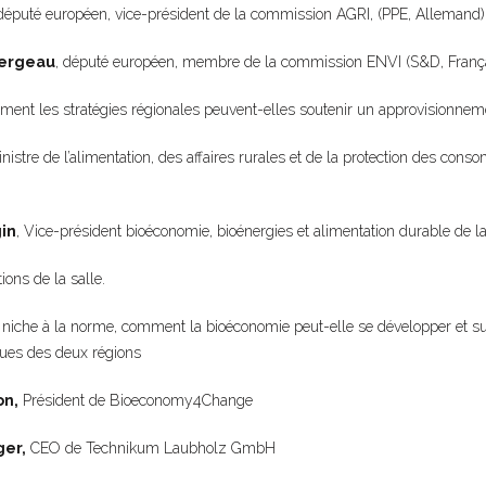
 député européen, vice-président de la commission AGRI, (PPE, Allemand)
lergeau
, député européen, membre de la commission ENVI (S&D, França
ment les stratégies régionales peuvent-elles soutenir un approvisionne
inistre de l’alimentation, des affaires rurales et de la protection des co
in
, Vice-président bioéconomie, bioénergies et alimentation durable de 
ions de la salle.
a niche à la norme, comment la bioéconomie peut-elle se développer et s
ues des deux régions
on,
Président de Bioeconomy4Change
ger,
CEO de Technikum Laubholz GmbH