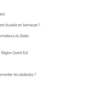
is)
ment durable en biomasse ?
nsommateurs du Bade-
la Région Grand Est
urmonter les obstacles ?