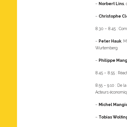
–
Norbert Lins
,
–
Christophe C
8.30 – 8.45 : Com
–
Peter Hauk
, M
Wurtemberg
–
Philippe Mang
8.45 – 8.55 : Réact
8.55 – 9.10 : De l
Acteurs économiq
–
Michel Mangi
–
Tobias Wolfin