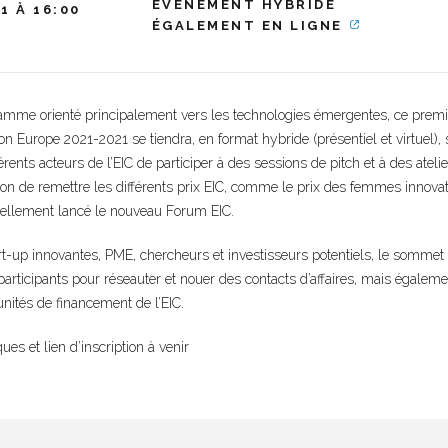
ÉVÉNEMENT HYBRIDE
1 À 16:00
ÉGALEMENT EN LIGNE
amme orienté principalement vers les technologies émergentes, ce prem
Europe 2021-2021 se tiendra, en format hybride (présentiel et virtuel), s
érents acteurs de l’EIC de participer à des sessions de pitch et à des atel
on de remettre les différents prix EIC, comme le prix des femmes innovatr
iellement lancé le nouveau Forum EIC.
t-up innovantes, PME, chercheurs et investisseurs potentiels, le sommet
 participants pour réseauter et nouer des contacts d’affaires, mais égal
unités de financement de l’EIC.
ues et lien d’inscription à venir