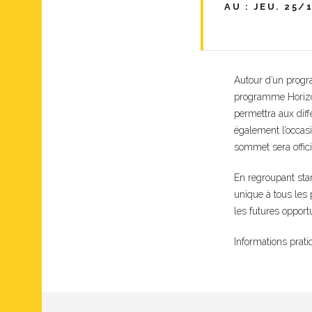
AU : JEU. 25/1
Autour d’un progr
programme Horizon 
permettra aux diff
également l’occasi
sommet sera offic
En regroupant star
unique à tous les
les futures opport
Informations pratiq