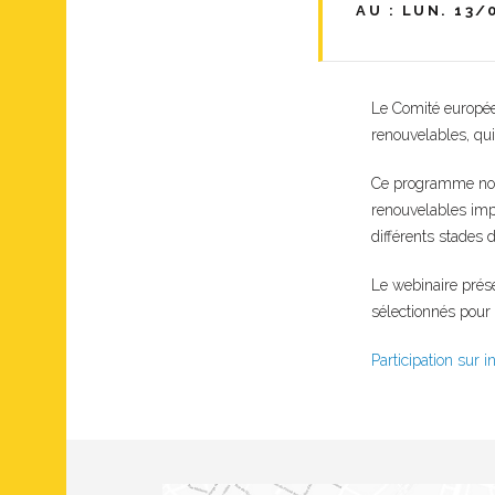
AU : LUN. 13/
Le Comité europée
renouvelables, qui
Ce programme nouve
renouvelables imp
différents stades 
Le webinaire prése
sélectionnés pour
Participation sur i