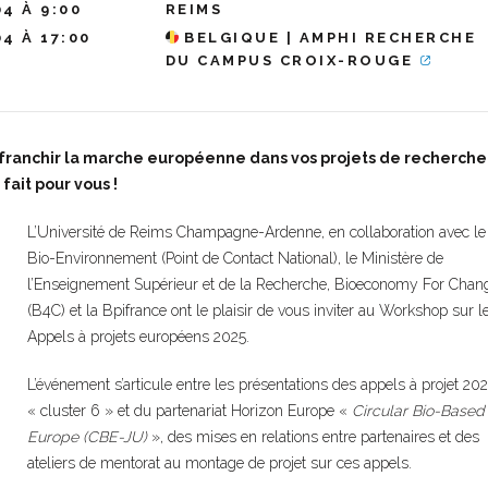
04 À 9:00
REIMS
04 À 17:00
BELGIQUE | AMPHI RECHERCHE
DU CAMPUS CROIX-ROUGE
 franchir la marche européenne dans vos projets de recherche
ait pour vous !
L’Université de Reims Champagne-Ardenne, en collaboration avec l
Bio-Environnement (Point de Contact National), le Ministère de
l’Enseignement Supérieur et de la Recherche, Bioeconomy For Chan
(B4C) et la Bpifrance ont le plaisir de vous inviter au Workshop sur l
Appels à projets européens 2025.
L’événement s’articule entre les présentations des appels à projet 20
« cluster 6 » et du partenariat Horizon Europe «
Circular Bio-Based
Europe (CBE-JU)
», des mises en relations entre partenaires et des
ateliers de mentorat au montage de projet sur ces appels.