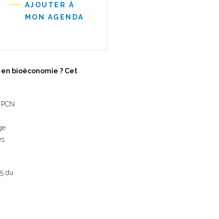
AJOUTER À
MON AGENDA
 en bioéconomie ? Cet
e PCN
ge
es
25 du