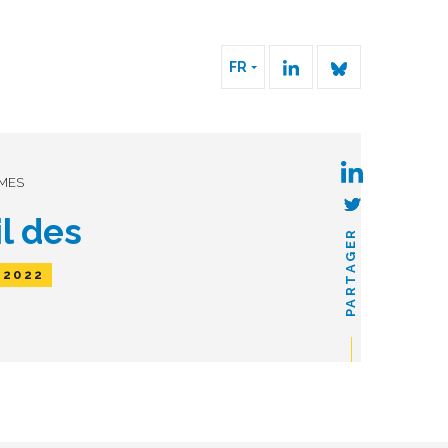
FR
RMES
l des
PARTAGER
/2022