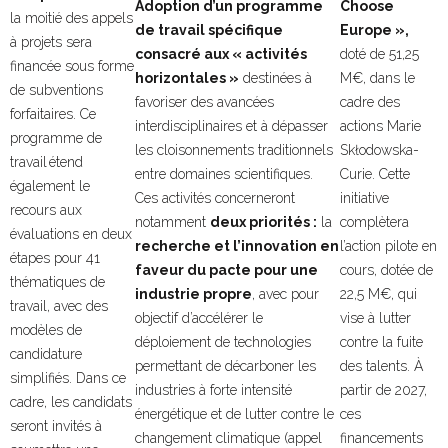
Adoption d’un programme
Choose
la moitié des appels
de travail spécifique
Europe »,
à projets sera
consacré aux « activités
doté de 51,25
financée sous forme
horizontales »
destinées à
M€, dans le
de subventions
favoriser des avancées
cadre des
forfaitaires. Ce
interdisciplinaires et à dépasser
actions Marie
programme de
les cloisonnements traditionnels
Skłodowska-
travail étend
entre domaines scientifiques.
Curie. Cette
également le
Ces activités concerneront
initiative
recours aux
notamment
deux priorités :
la
complètera
évaluations en deux
recherche et l’innovation en
l’action pilote en
étapes pour 41
faveur du pacte pour une
cours, dotée de
thématiques de
industrie propre
, avec pour
22,5 M€, qui
travail, avec des
objectif d’accélérer le
vise à lutter
modèles de
déploiement de technologies
contre la fuite
candidature
permettant de décarboner les
des talents. À
simplifiés. Dans ce
industries à forte intensité
partir de 2027,
cadre, les candidats
énergétique et de lutter contre le
ces
seront invités à
changement climatique (appel
financements