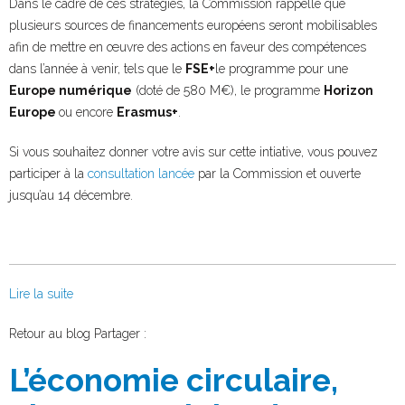
Dans le cadre de ces stratégies, la Commission rappelle que
plusieurs sources de financements européens seront mobilisables
afin de mettre en œuvre des actions en faveur des compétences
dans l’année à venir, tels que le
FSE+
le programme pour une
Europe numérique
(doté de 580 M€), le programme
Horizon
Europe
ou encore
Erasmus+
.
Si vous souhaitez donner votre avis sur cette intiative, vous pouvez
participer à la
consultation lancée
par la Commission et ouverte
jusqu’au 14 décembre.
Lire la suite
Facebook
Twitter
Retour au blog
Partager :
L’économie circulaire,