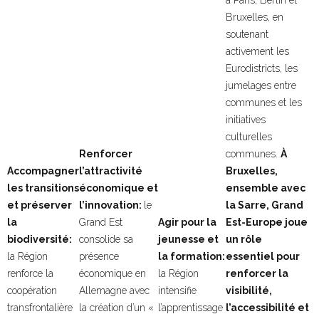
à Paris, Berlin et
Bruxelles, en
soutenant
activement les
Eurodistricts, les
jumelages entre
communes et les
initiatives
culturelles
Renforcer
communes.
À
Accompagner
l’attractivité
Bruxelles,
les transitions
économique et
ensemble avec
et préserver
l’innovation:
le
la Sarre, Grand
la
Grand Est
Agir pour la
Est-Europe joue
biodiversité:
consolide sa
jeunesse et
un rôle
la Région
présence
la formation:
essentiel pour
renforce la
économique en
la Région
renforcer la
coopération
Allemagne avec
intensifie
visibilité,
transfrontalière
la création d’un «
l’apprentissage
l’accessibilité et