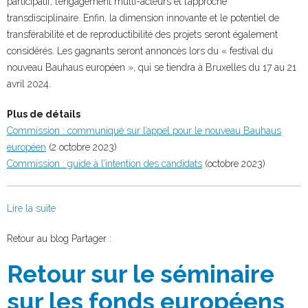
participatif, l’engagement multi-acteurs et l’approche
transdisciplinaire. Enfin, la dimension innovante et le potentiel de
transférabilité et de reproductibilité des projets seront également
considérés. Les gagnants seront annoncés lors du « festival du
nouveau Bauhaus européen », qui se tiendra à Bruxelles du 17 au 21
avril 2024.
Plus de détails
Commission : communiqué sur l’appel pour le nouveau Bauhaus
européen
(2 octobre 2023)
Commission : guide à l’intention des candidats
(octobre 2023)
Lire la suite
Facebook
Twitter
Retour au blog
Partager :
Retour sur le séminaire
sur les fonds européens