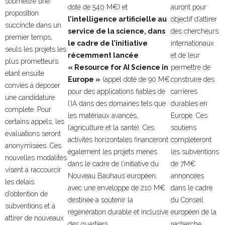
soumettre une
doté de 540 M€) et
auront pour
proposition
l’intelligence artificielle au
objectif d’attirer
succincte dans un
service de la science, dans
des chercheurs
premier temps,
le cadre de l’initiative
internationaux
seuls les projets les
récemment lancée
et de leur
plus prometteurs
« Resource for AI Science in
permettre de
étant ensuite
Europe »
(appel doté de 90 M€
construire des
conviés à déposer
pour des applications fiables de
carrières
une candidature
l’IA dans des domaines tels que
durables en
complète. Pour
les matériaux avancés,
Europe. Ces
certains appels, les
l’agriculture et la santé). Ces
soutiens
évaluations seront
activités horizontales financeront
complèteront
anonymisées. Ces
également les projets menés
les subventions
nouvelles modalités
dans le cadre de l’initiative du
de 7M€
visent à raccourcir
Nouveau Bauhaus européen,
annoncées
les délais
avec une enveloppe de 210 M€
dans le cadre
d’obtention de
destinée à soutenir la
du Conseil
subventions et à
régénération durable et inclusive
européen de la
attirer de nouveaux
des quartiers.
recherche