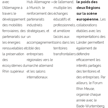
avec
Hub Allemagne »
de l’allemand,
le poids des
l’Allemagne à
à Munich, le
multiplie les
deux Régions
travers le
renforcement des
échanges
sur la scène
développement
partenariats
éducatifs et
européenne.
Les
des mobilités
industriels
professionnels,
collaborations
ferroviaires, des
stratégiques, et
et améliore
établies avec les
partenariats sur
un
l’accès aux
représentations des
les énergies
accompagnement
soins dans les
Länder permettent
renouvelables et
ciblé des
territoires
également de
la préservation
entreprises
transfrontaliers.
défendre
des
régionales vers le
efficacement les
écosystèmes du
marché allemand
intérêts partagés
Rhin supérieur.
et les salons
des territoires et
internationaux.
des entreprises. Par
ailleurs, le Forum
Rhin Meuse,
organisé chaque
année avec le
Bade-Wurtemberg,