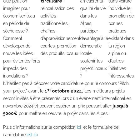
Que peut-on
circulaire
:
améliorer la
sans voiture
imaginer pour
relocalisation des
qualité de vie
individuelle,
économiser l’eau
activités
dans les
promotion de
en période de
traditionnelles,
Alpes,
bonnes
sécheresse ?
chaînes
participer
pratiques
Comment
d’approvisionnement
davantage à la
existant dans
développer de
courtes, promotion
démocratie
la région
nouvelles idées
des produits locaux.
locale,
alpine ou
pour éviter les forts
soutenir les
d’autres
impacts des
projets locaux
initiatives
inondations ?
?
intéressantes.
N’hésitez pas à déposer votre candidature pour le concours “Pitch
er
your project” avant le
1
octobre 2024.
Les meilleurs projets
seront invités à être présentés lors d’un événement international en
novembre 2024 et peuvent espérer un prix pouvant aller
jusqu’à
5000€
pour mettre en œuvre le projet dans les Alpes.
Plus d’informations sur la compétition
ici
et le formulaire de
candidature
est ici