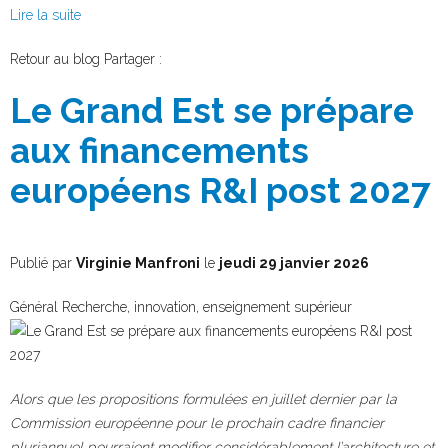
Lire la suite
Facebook
Twitter
Retour au blog
Partager :
Le Grand Est se prépare
aux financements
européens R&I post 2027
Publié par
Virginie Manfroni
le
jeudi 29 janvier 2026
Général
Recherche, innovation, enseignement supérieur
Alors que les propositions formulées en juillet dernier par la
Commission européenne pour le prochain cadre financier
pluriannuel pourraient modifier considérablement l’architecture et