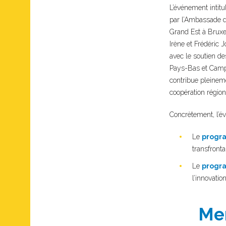
L’événement intitu
par l’Ambassade d
Grand Est à Bruxel
Irène et Frédéric 
avec le soutien d
Pays-Bas et Campus
contribue pleineme
coopération régio
Concrètement, l’é
Le
progr
transfronta
Le
progr
l’innovatio
Mer