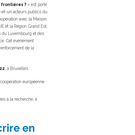
frontières ?
» est porté
-et-un acteurs publics du
coopération avec la Maison
UE et la Région Grand Est,
is du Luxembourg et des
ice. Cet événement
 renforcement de la
022
, à Bruxelles :
a coopération européenne
es à la recherche, à
crire en