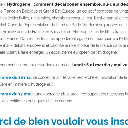
lé «
Hydrogène : comment décarboner ensemble, au-delà des 
e France en Belgique et Grand Est-Europe, un collectif composé de vingt
les (collectivités, universités, chambres consulaires). Il est organisé en 
Joliot-Curie, la Représentation du Land de Bade-Wurtemberg auprès de l’
es Ambassades de France en Suisse et en Allemagne, les Instituts frança
 France. D’autres partenaires apporteront également leur pierre à l’édif
nt aux débats européens et valorise le rôle moteur de la France dans le
nale visant à faire émerger un écosystème européen de l’hydrogène.
vénement est organisé sur deux journées,
lundi
16 et mardi 17 mai 2
amme du 16 mai
se concentre sur le volet recherche et innovation de l
lière en matière d’hydrogène. ;
amme du 17 mai
a une approche plus large, regroupant les questions lié
n, aux politiques publiques et à l’économie.
ci de bien vouloir vous ins